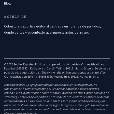
Blog
ACERCA DE
Cobertura deportiva editorial centrada en horarios de partidos,
dónde verlos y el contexto que importa antes del inicio.
© 2026 Senhor Esportes. Publicado y operado por ActiveView OÜ, registrado en
Estonia (16639782), Kotkapoja tn 2a-10, Tallinn 10615, Harju, Estonia. Servicios de
publicidad, adquisición de tráfico y monetización proporcionados por IndieTech
OÜ, registrado en Estonia (14805865), Keemia tn 4, 10616, Harju, Estonia.
Este sitio web es un agregador independiente de eventos deportivos. No
transmitimos, hacemos streaming ni vendemos entradas para los eventos
listados. Toda la información sobre eventos, incluidos horarios, disponibilidad de
streaming y detalles de los partidos, proviene de proveedores y emisoras externas
independientes. Los horarios de los partidos, la disponibilidad de canales y las
opciones de streaming pueden variar según la región y están sujetos a cambios sin
previo aviso. Recomendamos confirmar todos los detalles con la emisora oficial o
el organizador del evento.