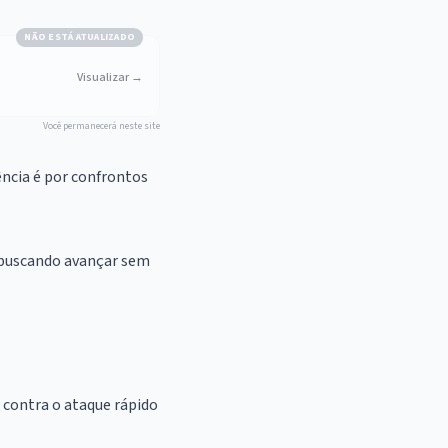
NÃO ESTÁ ATUALIZADO
Visualizar
→
Você permanecerá neste site
ncia é por confrontos
 buscando avançar sem
 contra o ataque rápido