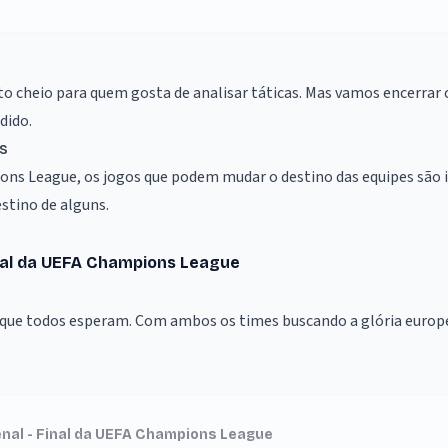
o cheio para quem gosta de analisar táticas. Mas vamos encerrar c
dido.
s
ions League, os jogos que podem mudar o destino das equipes são i
stino de alguns.
inal da UEFA Champions League
l que todos esperam. Com ambos os times buscando a glória europei
nal - Final da UEFA Champions League