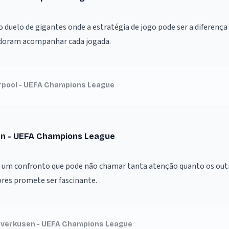
o duelo de gigantes onde a estratégia de jogo pode ser a diferença 
 adoram acompanhar cada jogada.
rpool - UEFA Champions League
en - UEFA Champions League
é um confronto que pode não chamar tanta atenção quanto os outr
ores promete ser fascinante.
everkusen - UEFA Champions League