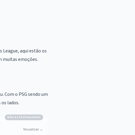
 League, aqui estão os
em muitas emoções.
peu. Com o PSG sendo um
 os lados.
NÃO ESTÁ ATUALIZADO
Visualizar
→