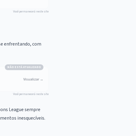
Você permanecerá neste site
 se enfrentando, com
NÃO ESTÁ ATUALIZADO
Visualizar
→
Você permanecerá neste site
pions League sempre
omentos inesquecíveis.