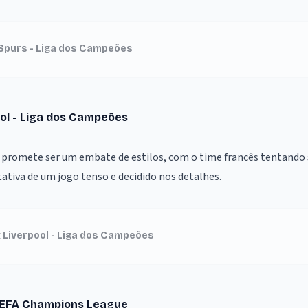
 Spurs - Liga dos Campeões
ool - Liga dos Campeões
 promete ser um embate de estilos, com o time francês tentando
ativa de um jogo tenso e decidido nos detalhes.
 Liverpool - Liga dos Campeões
 UEFA Champions League