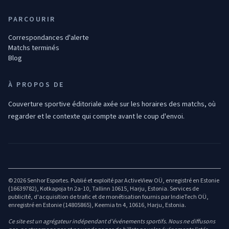
PARCOURIR
Correspondances d'alerte
Matchs terminés
Blog
À PROPOS DE
Couverture sportive éditoriale axée sur les horaires des matchs, où
regarder et le contexte qui compte avant le coup d'envoi.
© 2026 Senhor Esportes. Publié et exploité par ActiveView OÜ, enregistré en Estonie
(16639782), Kotkapoja tn 2a-10, Tallinn 10615, Harju, Estonia. Services de
publicité, d'acquisition de trafic et de monétisation fournis par IndieTech OÜ,
enregistré en Estonie (14805865), Keemia tn 4, 10616, Harju, Estonia.
Ce site est un agrégateur indépendant d'événements sportifs. Nous ne diffusons