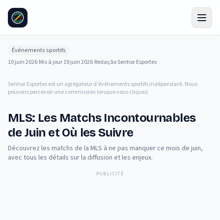
Événements sportifs
10 juin 2026
·
Mis à jour
19 juin 2026
·
Redação Senhor Esportes
Senhor Esportes est un agrégateur d'événements sportifs indépendant. Nous
pouvons percevoir une commission lorsque vous cliquez.
MLS: Les Matchs Incontournables
de Juin et Où les Suivre
Découvrez les matchs de la MLS à ne pas manquer ce mois de juin,
avec tous les détails sur la diffusion et les enjeux.
PUBLICITÉ