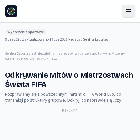
Wydarzenie sportowe
9 cze 2026
·
Zaktualizowano
19 cze 2026
·
Redação Senhor Esportes
Senhor Esportes jest niezależnym agregator wydarzeń sportowych. Możemy
otrzymać prowizję, gdy klikniesz.
Odkrywanie Mitów o Mistrzostwach
Świata FIFA
Rozprawiamy się z powszechnymi mitami o FIFA World Cup, od
transmisji po struktury grupowe. Odkryj, co naprawdę się liczy.
REKLAMA