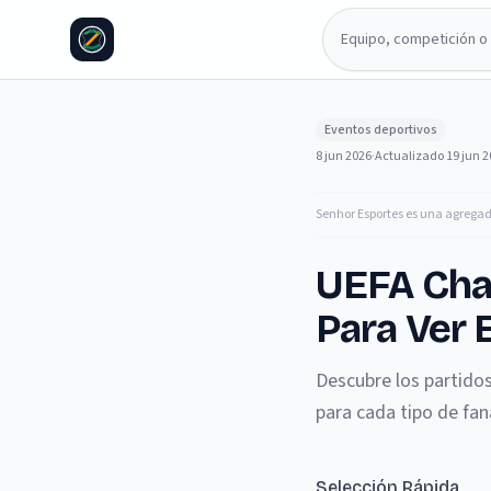
Eventos deportivos
8 jun 2026
·
Actualizado
19 jun 
Senhor Esportes es una agrega
UEFA Cha
Para Ver 
Descubre los partido
para cada tipo de fan
Selección Rápida