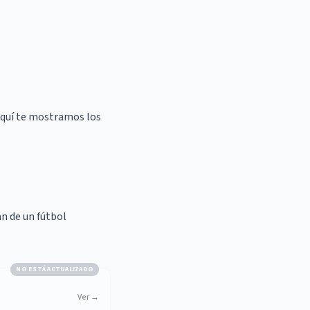
 Aquí te mostramos los
n de un fútbol
NO ESTÁ ACTUALIZADO
Ver
→