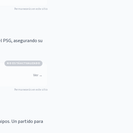
Permanecerás en este sitio
l PSG, asegurando su
NO ESTÁ ACTUALIZADO
Ver
→
Permanecerás en este sitio
ipos. Un partido para