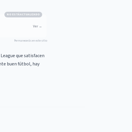
NO ESTÁ ACTUALIZADO
Ver
→
Permanecerás en este sitio
 League que satisfacen
nte buen fútbol, hay