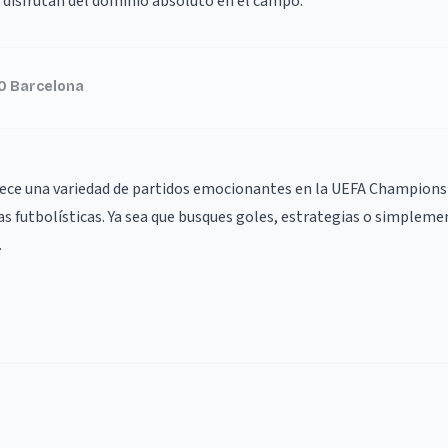
 disfrutan del dominio absoluto en el campo.
 0 Barcelona
frece una variedad de partidos emocionantes en la UEFA Champions
as futbolísticas. Ya sea que busques goles, estrategias o simpleme
.