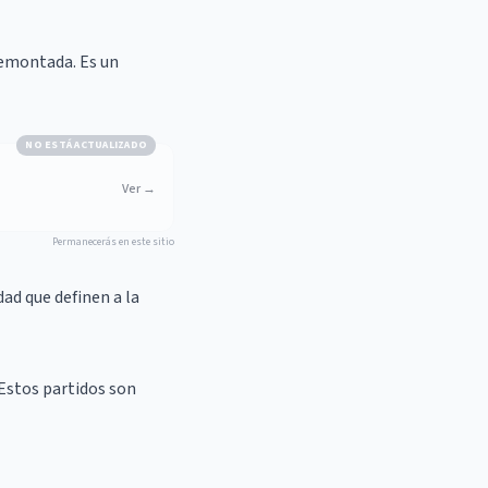
remontada. Es un
NO ESTÁ ACTUALIZADO
Ver
→
Permanecerás en este sitio
dad que definen a la
 Estos partidos son